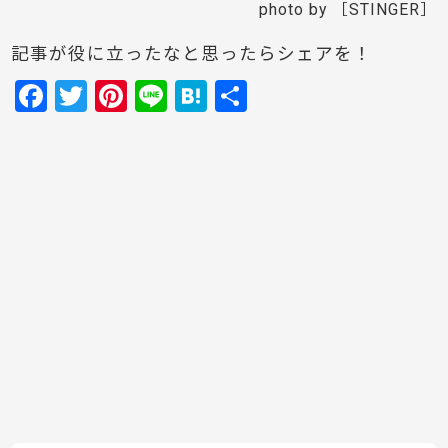
photo by ［STINGER］
記事が役に立ったなと思ったらシェアを！
F
T
Pi
Li
H
共
a
w
nt
n
at
有
c
itt
er
e
e
e
er
e
n
b
st
a
o
o
k