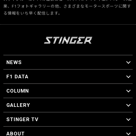
果、F1フォトギャラリーの他、さまざまなモータースポーツに関す
る情報をいち早く配信します。
NEWS
F1 ニュース
F1 DATA
F1 日程
F1 データ
COLUMN
マイ・ワンダフル・サーキット
スクーデリア・一方通行
F1に燃え、ゴルフに泣く日々。
スティングくんの部屋
GALLERY
GALLERY
STINGER TV
STINGER TV
ABOUT