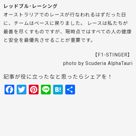
レッドブル･レーシング
オーストラリアでのレースが行なわれるはずだった日
に、チームはベースに戻りました。 レースは私たちが
最善を尽くすものですが、現時点ではすべての人の健康
と安全を最優先させることが重要です。
【F1-STINGER】
photo by Scuderia AlphaTauri
記事が役に立ったなと思ったらシェアを！
F
T
Pi
Li
H
共
a
w
nt
n
at
有
c
itt
er
e
e
e
er
e
n
b
st
a