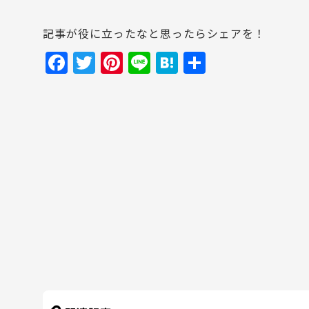
記事が役に立ったなと思ったらシェアを！
F
T
Pi
Li
H
共
a
w
nt
n
at
有
c
itt
er
e
e
e
er
e
n
b
st
a
o
o
k