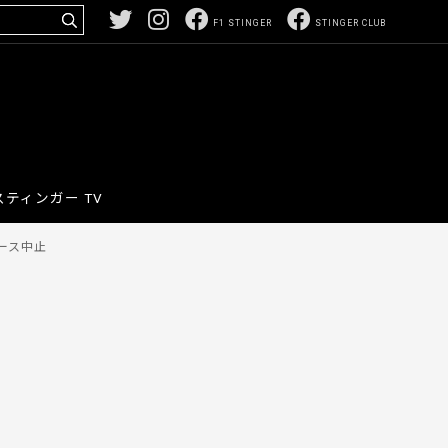
F1 STINGER
STINGER CLUB
スティンガー TV
ース中止