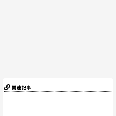
c
itt
er
e
e
e
er
e
n
b
st
a
o
o
k
関連記事