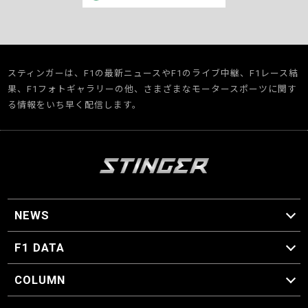
スティンガーは、F1の最新ニュースやF1のライブ中継、F1レース結
果、F1フォトギャラリーの他、さまざまなモータースポーツに関す
る情報をいち早く配信します。
NEWS
F1 ニュース
F1 DATA
F1 日程
F1 データ
COLUMN
マイ・ワンダフル・サーキット
スクーデリア・一方通行
F1に燃え、ゴルフに泣く日々。
スティングくんの部屋