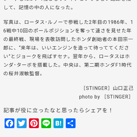
して、記憶の中の人になった。
写真は、ロータス･ルノーで参戦した2年目の1986年、1
6戦中10回のポールポジションを奪って速さを見せた年
の最終戦、現場を表敬訪問したホンダ創始者の本田宗一
郎に、“来年は、いいエンジンを造って待っててくださ
い”とジョークを飛ばすセナ。翌年から、ロータスはホ
ンダ･ターボを搭載した。中央は、第二期ホンダF1時代
の桜井淑敏監督。
［STINGER］山口正己
photo by ［STINGER］
記事が役に立ったなと思ったらシェアを！
F
T
Pi
Li
H
共
a
w
nt
n
at
有