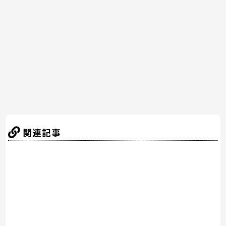
b
st
a
o
o
k
関連記事