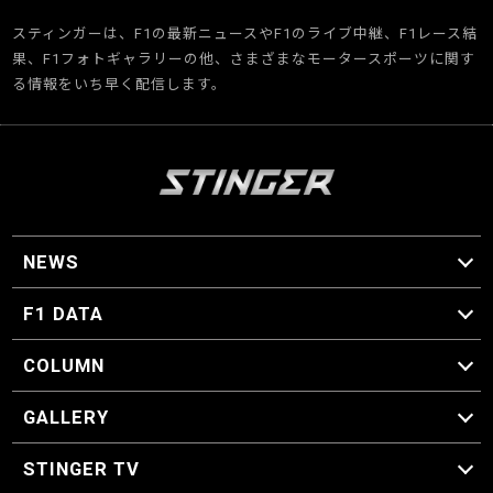
スティンガーは、F1の最新ニュースやF1のライブ中継、F1レース結
果、F1フォトギャラリーの他、さまざまなモータースポーツに関す
る情報をいち早く配信します。
NEWS
F1 ニュース
F1 DATA
F1 日程
F1 データ
COLUMN
マイ・ワンダフル・サーキット
スクーデリア・一方通行
F1に燃え、ゴルフに泣く日々。
スティングくんの部屋
GALLERY
GALLERY
STINGER TV