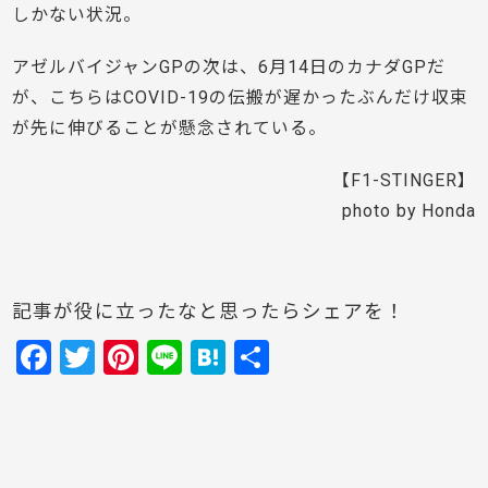
しかない状況。
アゼルバイジャンGPの次は、6月14日のカナダGPだ
が、こちらはCOVID-19の伝搬が遅かったぶんだけ収束
が先に伸びることが懸念されている。
【F1-STINGER】
photo by Honda
記事が役に立ったなと思ったらシェアを！
F
T
Pi
Li
H
共
a
w
nt
n
at
有
c
itt
er
e
e
e
er
e
n