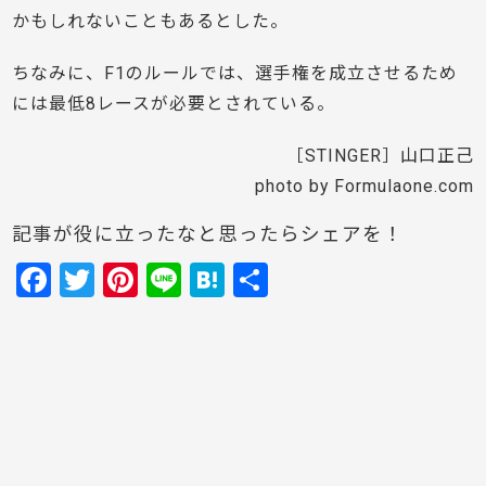
かもしれないこともあるとした。
ちなみに、F1のルールでは、選手権を成立させるため
には最低8レースが必要とされている。
［STINGER］山口正己
photo by Formulaone.com
記事が役に立ったなと思ったらシェアを！
F
T
Pi
Li
H
共
a
w
nt
n
at
有
c
itt
er
e
e
e
er
e
n
b
st
a
o