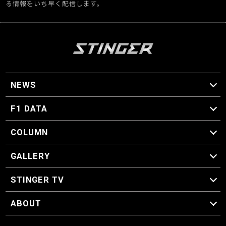
る情報をいち早く配信します。
NEWS
F1 ニュース
F1 DATA
F1 日程
F1 データ
COLUMN
マイ・ワンダフル・サーキット
スクーデリア・一方通行
F1に燃え、ゴルフに泣く日々。
スティングくんの部屋
GALLERY
GALLERY
STINGER TV
STINGER TV
ABOUT
CONCEPT
運営事務局
プライバシーポリシー
お問い合わせ