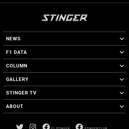
NEWS
F1 ニュース
F1 DATA
F1 日程
F1 データ
COLUMN
マイ・ワンダフル・サーキット
スクーデリア・一方通行
F1に燃え、ゴルフに泣く日々。
スティングくんの部屋
GALLERY
GALLERY
STINGER TV
STINGER TV
ABOUT
CONCEPT
運営事務局
プライバシーポリシー
お問い合わせ
F1 STINGER
STINGER CLUB