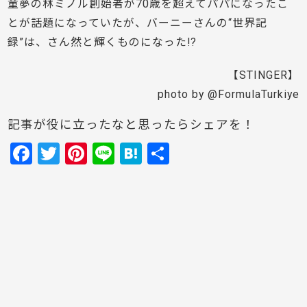
童夢の林ミノル創始者が70歳を超えてパパになったこ
とが話題になっていたが、バーニーさんの“世界記
録”は、さん然と輝くものになった!?
【STINGER】
photo by @FormulaTurkiye
記事が役に立ったなと思ったらシェアを！
F
T
Pi
Li
H
共
a
w
nt
n
at
有
c
itt
er
e
e
e
er
e
n
b
st
a
o
o
k