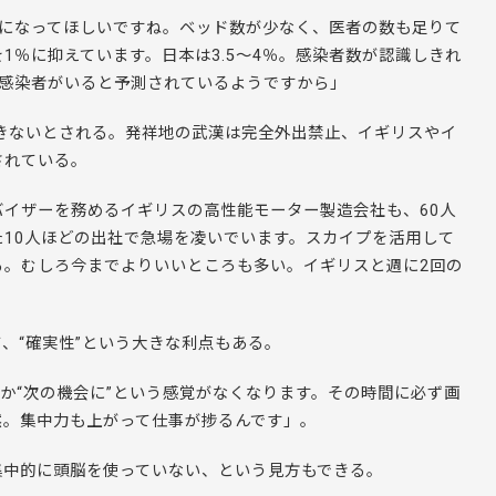
様になってほしいですね。ベッド数が少なく、医者の数も足りて
1％に抑えています。日本は3.5～4％。感染者数が認識しきれ
の感染者がいると予測されているようですから」
存できないとされる。発祥地の武漢は完全外出禁止、イギリスやイ
されている。
イザーを務めるイギリスの高性能モーター製造会社も、60人
10人ほどの出社で急場を凌いでいます。スカイプを活用して
る。むしろ今までよりいいところも多い。イギリスと週に2回の
、“確実性”という大きな利点もある。
とか“次の機会に”という感覚がなくなります。その時間に必ず画
然。集中力も上がって仕事が捗るんです」。
集中的に頭脳を使っていない、という見方もできる。