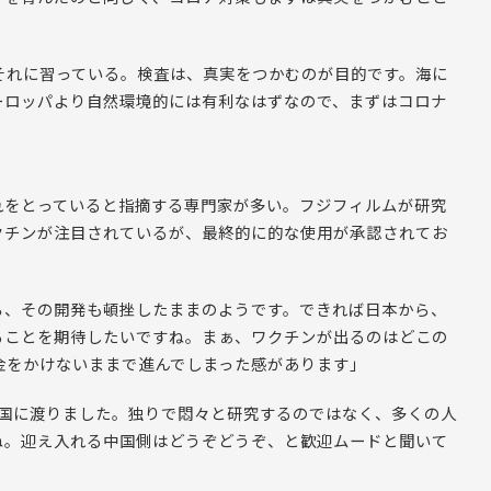
それに習っている。検査は、真実をつかむのが目的です。海に
ーロッパより自然環境的には有利なはずなので、まずはコロナ
れをとっていると指摘する専門家が多い。フジフィルムが研究
クチンが注目されているが、最終的に的な使用が承認されてお
ら、その開発も頓挫したままのようです。できれば日本から、
ることを期待したいですね。まぁ、ワクチンが出るのはどこの
金をかけないままで進んでしまった感があります」
中国に渡りました。独りで悶々と研究するのではなく、多くの人
ね。迎え入れる中国側はどうぞどうぞ、と歓迎ムードと聞いて