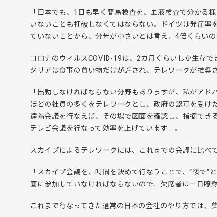
「日本でも、1日も早く簡易検査を、血液検査で分かる
いないことも打破しなくてはならない。ドイツは発症率を
ていないことから、分母が小さいとは言え、4倍くらい
コロナのウィルスCOVID-19は、2カ月くらいしか生
タリアは食事の買い物だけが許され、テレワークが推奨
「出勤しなければならない分野もありますが、私がアドバ
ほどの社員の多くをテレワークとし、政府の認可を受けた
遠隔会議を行なえば、その場で図面を確認し、指摘でき
テレビ会議を行なって効率を上げています」。
スカイプによるテレワークには、これまでの会議に比べて
「スカイプ会議を、時間を決めて行なうことで、“後で”
面に参加していなければならないので、欠席者は一目瞭
これまで行なってきた通常の日本の会社のやり方では、