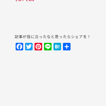
記事が役に立ったなと思ったらシェアを！
F
T
Pi
Li
H
共
a
w
nt
n
at
有
c
itt
er
e
e
e
er
e
n
b
st
a
o
o
k