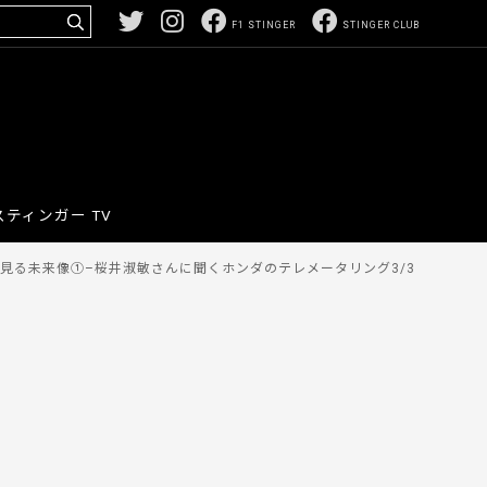
F1 STINGER
STINGER CLUB
スティンガー TV
見る未来像①–桜井淑敏さんに聞くホンダのテレメータリング3/3