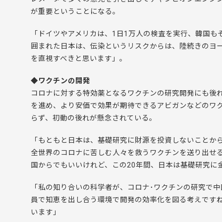
が重要ということになる。
「ドイツやアメリカは、1日1万人の検査を実行、韓国も
囲まれた日本は、伝染というリスクからは、陸続きのヨ
を直視すべきと思います」。
◆ワクチンの開発
コロナに対する特効薬となるワクチンの研究開発にも後
を進め、より安価で効果が期待できるアビガンなどのワ
らず、初動の後れが懸念されている。
「もともと日本は、基礎研究に財源を投資しないことか
全世界のコロナに苦しむ人々を救うワクチンを送り出せ
国からでもいいけれど、この20年間、日本は基礎研究に
「私の知り合いの科学者が、コロナ･ワクチンの研究で
員で知恵を出し合う環境で開発の効率化を図る考えです
います」