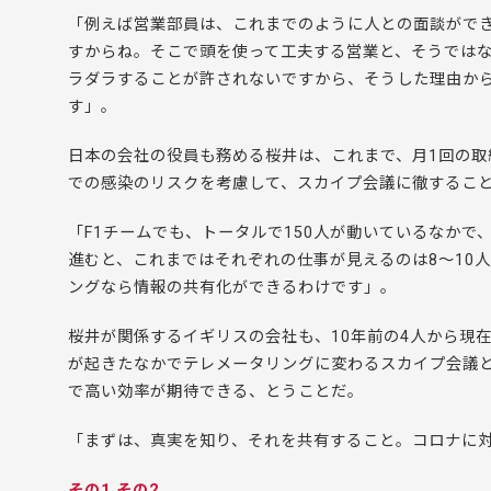
「例えば営業部員は、これまでのように人との面談がで
すからね。そこで頭を使って工夫する営業と、そうでは
ラダラすることが許されないですから、そうした理由か
す」。
日本の会社の役員も務める桜井は、これまで、月1回の
での感染のリスクを考慮して、スカイプ会議に徹するこ
「F1チームでも、トータルで150人が動いているなか
進むと、これまではそれぞれの仕事が見えるのは8～10人
ングなら情報の共有化ができるわけです」。
桜井が関係するイギリスの会社も、10年前の4人から現
が起きたなかでテレメータリングに変わるスカイプ会議
で高い効率が期待できる、とうことだ。
「まずは、真実を知り、それを共有すること。コロナに
その1
その2