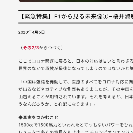
【緊急特集】F1から見る未来像①–桜井淑
2020年4月6日
（
その2/3
からつづく）
ここでコロナ騒ぎに戻ると、日本の対応は甘いと言わざ
世界のなかで収斂が最後になってしまうのではないかと
「中国は強権を発動して、医療のすべてをコロナ対応に
が出るなどネガティブな側面もありましたが、その中国を
山超えることが期待されています。それを考えると、日
うなんだろうか、と心配になります」。
◆真実をつかむこと
1500㏄で1500馬力といわれたとてつもないパワーを
レメータで多くの意見を引き出してチャンピオンエンジ