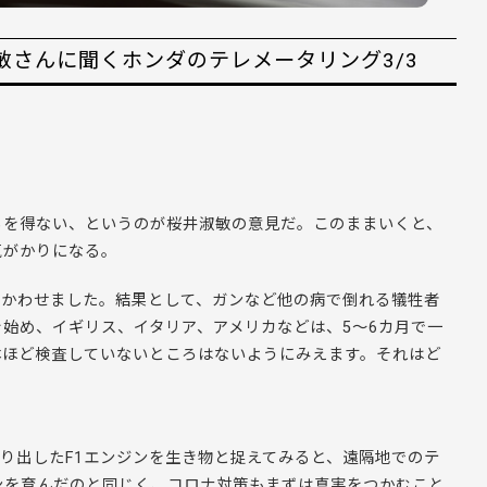
敏さんに聞くホンダのテレメータリング3/3
るを得ない、というのが桜井淑敏の意見だ。このままいくと、
気がかりになる。
向かわせました。結果として、ガンなど他の病で倒れる犠牲者
始め、イギリス、イタリア、アメリカなどは、5～6カ月で一
本ほど検査していないところはないようにみえます。それはど
ひねり出したF1エンジンを生き物と捉えてみると、遠隔地でのテ
ンを育んだのと同じく、コロナ対策もまずは真実をつかむこと