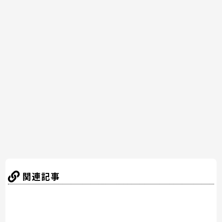
a
w
nt
n
at
有
c
itt
er
e
e
e
er
e
n
b
st
a
o
o
k
関連記事