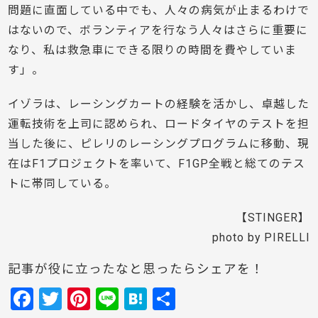
問題に直面している中でも、人々の病気が止まるわけで
はないので、ボランティアを行なう人々はさらに重要に
なり、私は救急車にできる限りの時間を費やしていま
す」。
イゾラは、レーシングカートの経験を活かし、卓越した
運転技術を上司に認められ、ロードタイヤのテストを担
当した後に、ピレリのレーシングプログラムに移動、現
在はF1プロジェクトを率いて、F1GP全戦と総てのテス
トに帯同している。
【STINGER】
photo by PIRELLI
記事が役に立ったなと思ったらシェアを！
F
T
Pi
Li
H
共