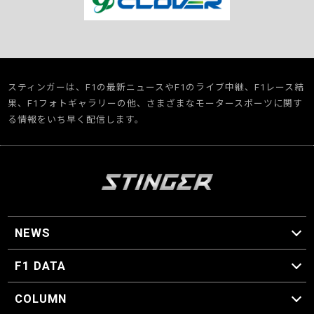
スティンガーは、F1の最新ニュースやF1のライブ中継、F1レース結
果、F1フォトギャラリーの他、さまざまなモータースポーツに関す
る情報をいち早く配信します。
NEWS
F1 ニュース
F1 DATA
F1 日程
F1 データ
COLUMN