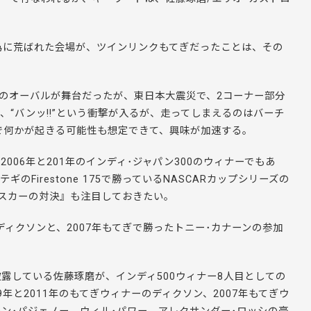
為に荒ばれた会場が、ツインリンクもてぎだったことは、その
てぎのオーバルが舞台だったが、東日本大震災で、2コーナー部分
“バンッ!!”という衝撃が入るが、走ってしまえるのはバーチ
こで何かが起きる可能性も想定できて、興味が加速する。
006年と201年のインディ･ジャパン300のウィナーでもあ
Firestone 175で勝っているNASCARカップシリーズの
スカーの対決』も注目しておきたい。
･ディクソンと、2007年もてぎで勝ったトニー･カナーンの参加
露している佐藤琢磨が、インディ500ウィナー8人目としての
年と2011年のもてぎウィナーのディクソン、2007年もてぎウ