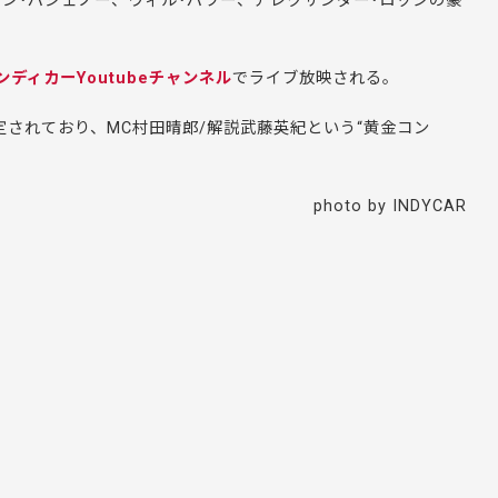
モン･パジェノー、ウィル･パワー、アレクサンダー･ロッシの豪
ンディカーYoutubeチャンネル
でライブ放映される。
定されており、MC村田晴郎/解説武藤英紀という“黄金コン
photo by INDYCAR