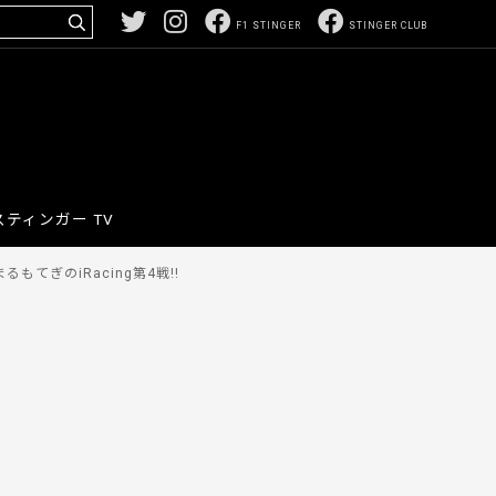
F1 STINGER
STINGER CLUB
スティンガー TV
てぎのiRacing第4戦!!