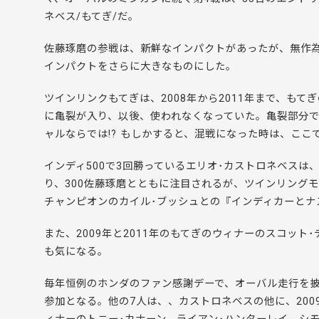
ネベス/もてぎ/だ。
佐藤琢磨の参戦は、新鮮なインパクトがあったが、無作
インパクトをさらに大きなものにした。
ツインリンクもてぎは、2008年から2011年まで、も
に亀裂が入り、以後、使われなくなっていた。亀裂部分で、
ャルならでは!? もしかすると、混戦になった時は、こ
インディ500で3回勝っているエリオ･カストロネベスは、2
り、300佐藤琢磨とともに注目されるが、ツインリングモテギの
チャンピオンのカイル･ブッシュとの『インディカーとナ
また、2009年と2011年のもてぎのウィナーのスコット
も気になる。
毎年恒例のホンダのファン感謝デーで、オーバル走行を披
参加となる。他の7人は、、カストロネベスの他に、2009