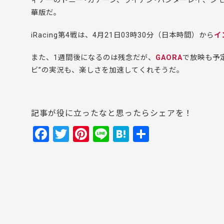
ィナーのトニー･カナーン、ライアン･ハンターレイ、シ
華版だ。
iRacing第4戦は、4月21日03時30分（日本時間）から
イ
また、1週間後になるのは残念だが、
GAORA
で放映も予
ビ”の実況も、楽しさを加速してくれそうだ。
記事が役に立ったなと思ったらシェアを！
F
T
Pi
Li
H
共
a
w
nt
n
at
有
c
itt
er
e
e
e
er
e
n
b
st
a
o