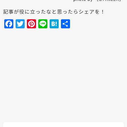
記事が役に立ったなと思ったらシェアを！
F
T
Pi
Li
H
共
a
w
nt
n
at
有
c
itt
er
e
e
e
er
e
n
b
st
a
o
o
k