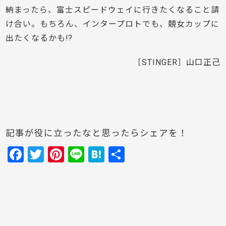
納まったら、富士スピードウェイに行きたくなること請
け合い。もちろん、インタープロトでも、競女カップに
出たくなるかも!?
［STINGER］山口正己
記事が役に立ったなと思ったらシェアを！
F
T
Pi
Li
H
共
a
w
nt
n
at
有
c
itt
er
e
e
e
er
e
n
b
st
a