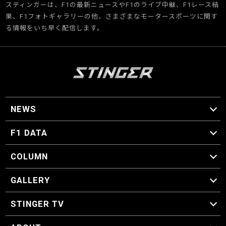
スティンガーは、F1の最新ニュースやF1のライブ中継、F1レース結
果、F1フォトギャラリーの他、さまざまなモータースポーツに関す
る情報をいち早く配信します。
NEWS
F1 ニュース
F1 DATA
F1 日程
F1 データ
COLUMN
マイ・ワンダフル・サーキット
スクーデリア・一方通行
F1に燃え、ゴルフに泣く日々。
スティングくんの部屋
GALLERY
GALLERY
STINGER TV
STINGER TV