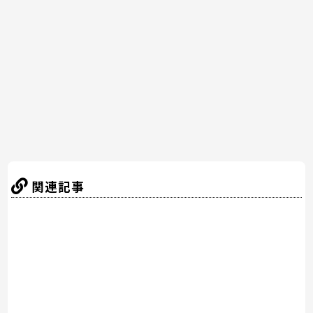
b
st
a
o
o
k
関連記事