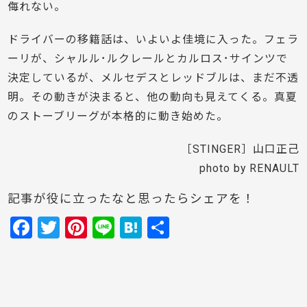
侮れない。
ドライバーの移籍話は、いよいよ佳境に入った。フェラ
ーリが、シャルル･ルクレールとカルロス･サインツで
決定しているが、メルセデスとレッドブルは、まだ不透
明。その動きが決まると、他の動向も見えてくる。真夏
のストーブリーグが本格的に動き始めた。
［STINGER］山口正己
photo by RENAULT
記事が役に立ったなと思ったらシェアを！
F
T
Pi
Li
H
共
a
w
nt
n
at
有
c
itt
er
e
e
e
er
e
n