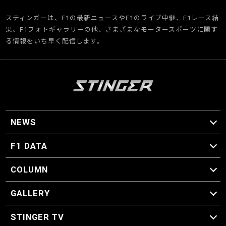
スティンガーは、F1の最新ニュースやF1のライブ中継、F1レース結
果、F1フォトギャラリーの他、さまざまなモータースポーツに関す
る情報をいち早く配信します。
NEWS
F1 ニュース
F1 DATA
F1 日程
F1 データ
COLUMN
マイ・ワンダフル・サーキット
スクーデリア・一方通行
F1に燃え、ゴルフに泣く日々。
スティングくんの部屋
GALLERY
GALLERY
STINGER TV