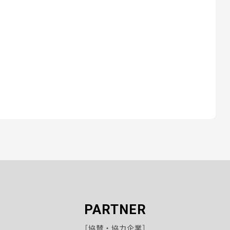
PARTNER
［協賛・協力企業］