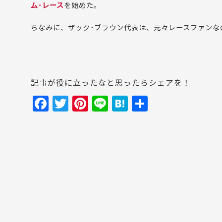
ム･レース
を始めた。
ちなみに、ザック･ブラウン代表は、元々レースファンな
記事が役に立ったなと思ったらシェアを！
F
T
Pi
Li
H
共
a
w
nt
n
at
有
c
itt
er
e
e
e
er
e
n
b
st
a
o
o
k