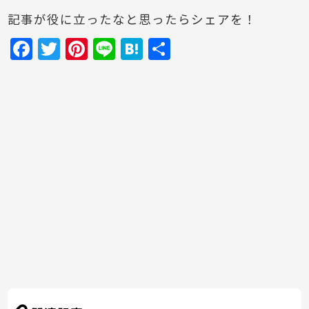
記事が役に立ったなと思ったらシェアを！
F
T
Pi
Li
H
共
a
w
nt
n
at
有
c
itt
er
e
e
e
er
e
n
b
st
a
o
o
k