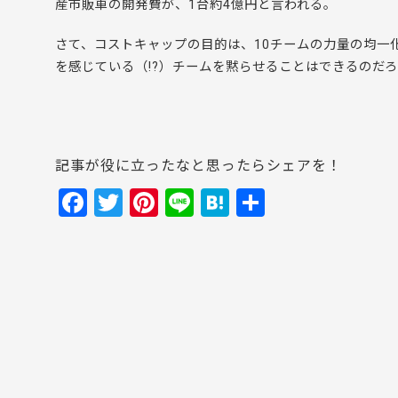
産市販車の開発費が、1台約4億円と言われる。
さて、コストキャップの目的は、10チームの力量の均一
を感じている（!?）チームを黙らせることはできるのだ
記事が役に立ったなと思ったらシェアを！
F
T
Pi
Li
H
共
a
w
nt
n
at
有
c
itt
er
e
e
e
er
e
n
b
st
a
o
o