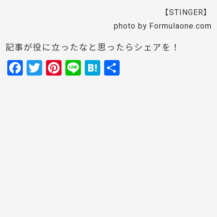
【STINGER】
photo by Formulaone.com
記事が役に立ったなと思ったらシェアを！
F
T
Pi
Li
H
共
a
w
nt
n
at
有
c
itt
er
e
e
e
er
e
n
b
st
a
o
o
k