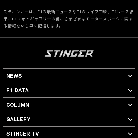
スティンガーは、F1の最新ニュースやF1のライブ中継、F1レース結
果、F1フォトギャラリーの他、さまざまなモータースポーツに関す
る情報をいち早く配信します。
NEWS
F1 ニュース
F1 DATA
F1 日程
F1 データ
COLUMN
マイ・ワンダフル・サーキット
スクーデリア・一方通行
F1に燃え、ゴルフに泣く日々。
スティングくんの部屋
GALLERY
GALLERY
STINGER TV