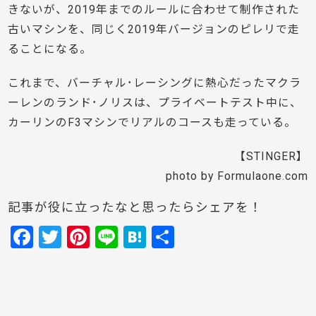
きないが、2019年までのルールに合わせて制作された
古いマシンを、同じく2019年バージョンのピレリで走
ることになる。
これまで、バーチャル･レーシングに熱心だったマクラ
ーレンのランド･ノリスは、プライベートテスト中に、
カーリンのF3マシンでリアルのコースも走っている。
【STINGER】
photo by Formulaone.com
記事が役に立ったなと思ったらシェアを！
F
T
Pi
Li
H
共
a
w
nt
n
at
有
c
itt
er
e
e
e
er
e
n