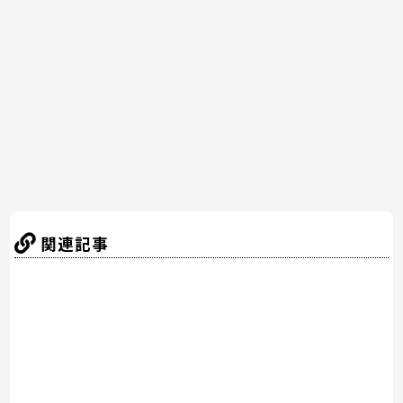
b
st
a
o
o
k
関連記事