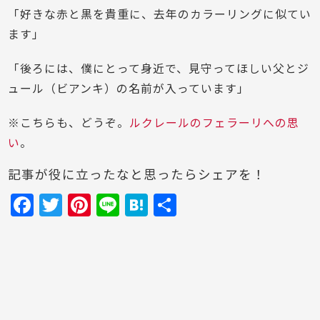
「好きな赤と黒を貴重に、去年のカラーリングに似てい
ます」
「後ろには、僕にとって身近で、見守ってほしい父とジ
ュール（ビアンキ）の名前が入っています」
※こちらも、どうぞ。
ルクレールのフェラーリへの思
い
。
記事が役に立ったなと思ったらシェアを！
F
T
Pi
Li
H
共
a
w
nt
n
at
有
c
itt
er
e
e
e
er
e
n
b
st
a
o