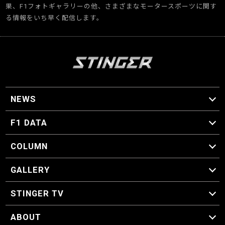
果、F1フォトギャラリーの他、さまざまなモータースポーツに関す
る情報をいち早く配信します。
NEWS
F1 ニュース
F1 DATA
F1 日程
F1 データ
COLUMN
マイ・ワンダフル・サーキット
スクーデリア・一方通行
F1に燃え、ゴルフに泣く日々。
スティングくんの部屋
GALLERY
GALLERY
STINGER TV
STINGER TV
ABOUT