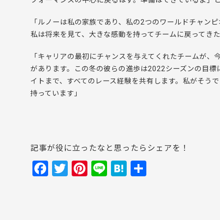
フォーマンスの中心に戻るはず。準備はできているよ」
「ルノーは私の家族であり、私の2つのワールドチャンピ
私は将来を見て、大きな感動を持ってチームに戻ってき
「キャリアの最初にチャンスを与えてくれたチームが、
があります。この冬の彼らの進歩は2022シーズンの目
イトまで、すべてのレース経験を共有します。私がそう
持っています」
記事が役に立ったなと思ったらシェアを！
F
T
Pi
Li
H
共
a
w
nt
n
at
有
c
itt
er
e
e
e
er
e
n