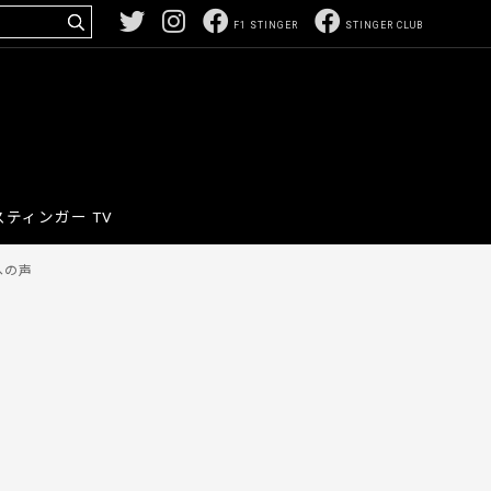
F1 STINGER
STINGER CLUB
スティンガー TV
への声