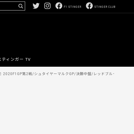
F1 STINGER
STINGER CLUB
スティンガー TV
2020F1GP第2戦/シュタイヤーマルクGP/決勝中盤/レッドブル･