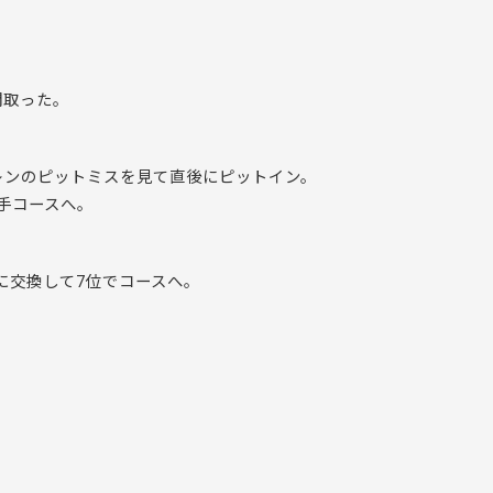
間取った。
レンのピットミスを見て直後にピットイン。
手コースへ。
に交換して7位でコースへ。