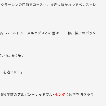
マクラーレンの目前でコースへ。抜きつ抜かれつでペレス＋レ
記録。ハミルトン＋メルセデスとの差は、5.3秒。後ろのボッタ
ている。6位争い。
ーを追いたい。
5秒半前の
アルボン＋レッドブル･
ホンダ
に照準を切り換え