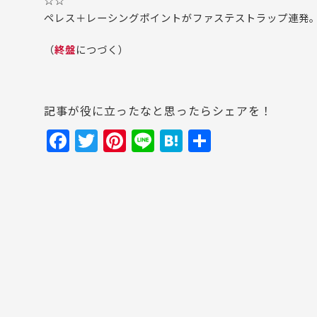
☆☆
ペレス＋レーシングポイントがファステストラップ連発
（
終盤
につづく）
記事が役に立ったなと思ったらシェアを！
F
T
Pi
Li
H
共
a
w
nt
n
at
有
c
itt
er
e
e
e
er
e
n
b
st
a
o
o
k