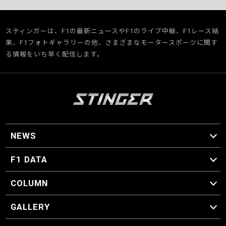
スティンガーは、F1の最新ニュースやF1のライブ中継、F1レース結
果、F1フォトギャラリーの他、さまざまなモータースポーツに関す
る情報をいち早く配信します。
NEWS
F1 ニュース
F1 DATA
F1 日程
F1 データ
COLUMN
マイ・ワンダフル・サーキット
スクーデリア・一方通行
F1に燃え、ゴルフに泣く日々。
スティングくんの部屋
GALLERY