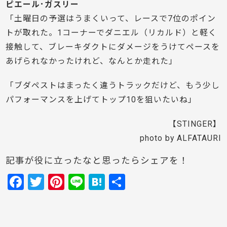
ピエール･ガスリー
「土曜日の予選はうまくいって、レースで7位のポイン
トが取れた。1コーナーでダニエル（リカルド）と軽く
接触して、ブレーキダクトにダメージをうけてペースを
あげられなかったけれど、なんとか走れた」
「ブダペストはまったく違うトラックだけど、もう少し
パフォーマンスを上げてトップ10を狙いたいね」
【STINGER】
photo by ALFATAURI
記事が役に立ったなと思ったらシェアを！
F
T
Pi
Li
H
共
a
w
nt
n
at
有
c
itt
er
e
e