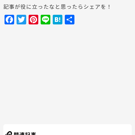
記事が役に立ったなと思ったらシェアを！
F
T
Pi
Li
H
共
a
w
nt
n
at
有
c
itt
er
e
e
e
er
e
n
b
st
a
o
o
k