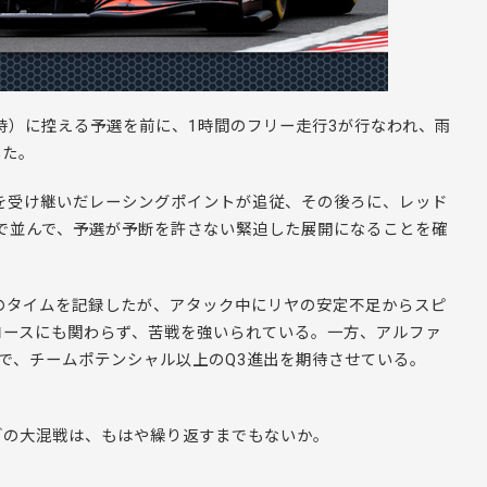
2時）に控える予選を前に、1時間のフリー走行3が行なわれ、雨
した。
を受け継いだレーシングポイントが追従、その後ろに、レッド
で並んで、予選が予断を許さない緊迫した展開になることを確
のタイムを記録したが、アタック中にリヤの安定不足からスピ
コースにも関わらず、苦戦を強いられている。一方、アルファ
んで、チームポテンシャル以上のQ3進出を期待させている。
ブの大混戦は、もはや繰り返すまでもないか。