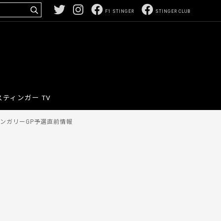
F1 STINGER
STINGER CLUB
スティンガー TV
戦ハンガリーGP予選直前情報