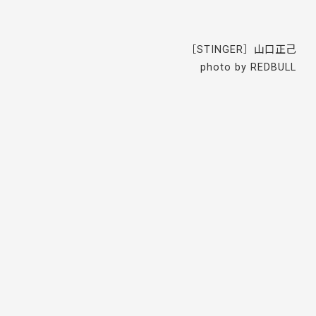
［STINGER］山口正己
photo by REDBULL