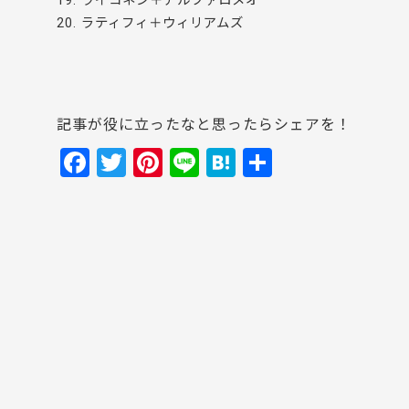
19. ライコネン＋アルファロメオ
20. ラティフィ＋ウィリアムズ
記事が役に立ったなと思ったらシェアを！
F
T
Pi
Li
H
共
a
w
nt
n
at
有
c
itt
er
e
e
e
er
e
n
b
st
a
o
o
k