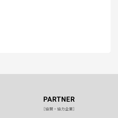
PARTNER
［協賛・協力企業］