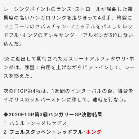
レーシングポイントのランス･ストロールが屈曲した難
易度の高いハンガロリンクを走りきって4番手、終盤に
フェラーリのセバスチャン･フェッテルをパスしたレッ
ドブル･ホンダのアレキサンダー･アルボンが5位に食い
込んだ。
Q3に進出して期待されたガスリー＋アルファタウリ･ホ
ンダは、序盤に白煙を上げながらピットインして、レー
スを終えた。
次のF1GP第4戦は、1週間のインターバルの後、舞台を
イギリスのシルバーストンに移して、連戦を行なう。
◆2020F1GP第3戦ハンガリーGP決勝結果
1. ハミルトン＋メルセデス
2.
フェルスタッペン＋レッドブル･
ホンダ