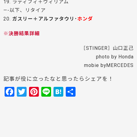
19. ラティフィ＋ウィリアム
—-以下、リタイア
20.
ガスリー＋アルファタウリ･
ホンダ
※決勝結果詳細
［STINGER］山口正己
photo by Honda
mobie byMERCEDES
記事が役に立ったなと思ったらシェアを！
F
T
Pi
Li
H
共
a
w
nt
n
at
有
c
itt
er
e
e
e
er
e
n
b
st
a