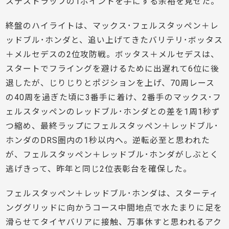
ステストラップの1ポイントを手にする余裕を見せた。
終盤のハイライトは、マックス･フェルスタッペン＋レ
ッドブル･ホンダと、追い上げてきたバリテリ･ボッタス
＋メルセデスの2位攻防戦。ボッタス＋メルセデスは、
スタートでフライングを避けるために出遅れて6位に後
退したが、じりじりとポジションを上げ、70周レース
の40周を過ぎた頃に3番手に着け、2番手のマックス･フ
ェルスタッペンのレッドブル･ホンダとの差を1周1秒ず
つ縮め、最終ラップにフェルスタッペン＋レッドブル･
ホンダのDRS圏内の1秒以内へ。逆転必至と思われた
が、フェルスタッペン＋レッドブル･ホンダがしぶとく
逃げきって、昨年と同じ2位表彰台を確保した。
フェルスタッペン＋レッドブル･ホンダは、スターティ
ンググリッドに向かうコース中間地点で水たまりに足を
滑らせてタイヤバリアに接触、万事休すと思われるアク