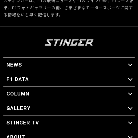
スティンガーは、F1の最新ニュースやF1のライブ中継、F1レース結
果、F1フォトギャラリーの他、さまざまなモータースポーツに関す
る情報をいち早く配信します。
NEWS
F1 ニュース
F1 DATA
F1 日程
F1 データ
COLUMN
マイ・ワンダフル・サーキット
スクーデリア・一方通行
F1に燃え、ゴルフに泣く日々。
スティングくんの部屋
GALLERY
GALLERY
STINGER TV
STINGER TV
ABOUT