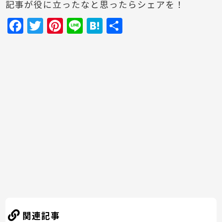
記事が役に立ったなと思ったらシェアを！
F
T
Pi
Li
H
共
a
w
nt
n
at
有
c
itt
er
e
e
e
er
e
n
b
st
a
o
o
k
関連記事