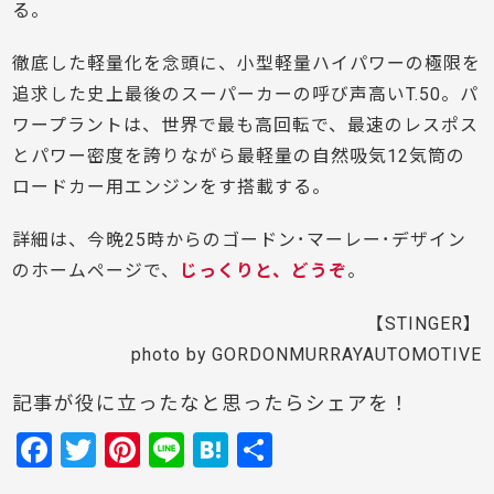
る。
徹底した軽量化を念頭に、小型軽量ハイパワーの極限を
追求した史上最後のスーパーカーの呼び声高いT.50。パ
ワープラントは、世界で最も高回転で、最速のレスポス
とパワー密度を誇りながら最軽量の自然吸気12気筒の
ロードカー用エンジンをす搭載する。
詳細は、今晩25時からのゴードン･マーレー･デザイン
のホームページで、
じっくりと、どうぞ
。
【STINGER】
photo by GORDONMURRAYAUTOMOTIVE
記事が役に立ったなと思ったらシェアを！
F
T
Pi
Li
H
共
a
w
nt
n
at
有