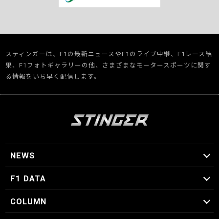
スティンガーは、F1の最新ニュースやF1のライブ中継、F1レース結
果、F1フォトギャラリーの他、さまざまなモータースポーツに関す
る情報をいち早く配信します。
NEWS
F1 ニュース
F1 DATA
F1 日程
F1 データ
COLUMN