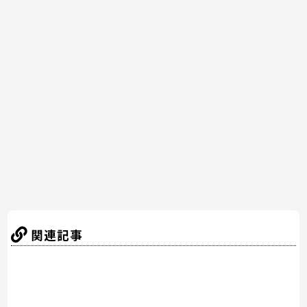
c
itt
er
e
e
e
er
e
n
b
st
a
o
o
k
関連記事