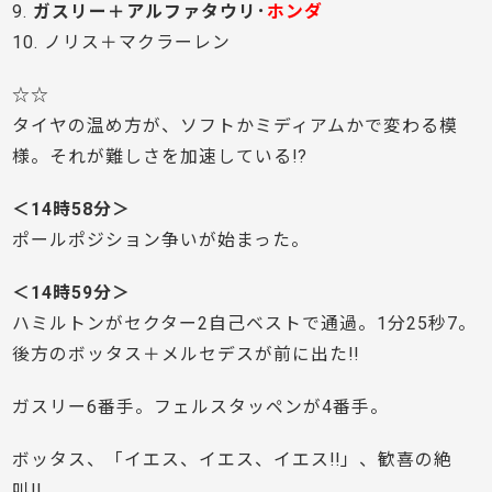
9.
ガスリー＋アルファタウリ･
ホンダ
10. ノリス＋マクラーレン
☆☆
タイヤの温め方が、ソフトかミディアムかで変わる模
様。それが難しさを加速している!?
＜14時58分＞
ポールポジション争いが始まった。
＜14時59分＞
ハミルトンがセクター2自己ベストで通過。1分25秒7。
後方のボッタス＋メルセデスが前に出た!!
ガスリー6番手。フェルスタッペンが4番手。
ボッタス、「イエス、イエス、イエス!!」、歓喜の絶
叫!!