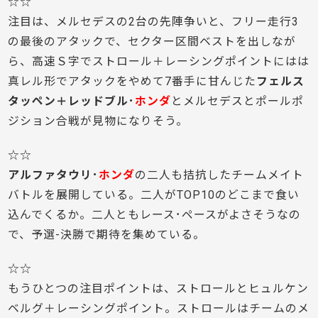
☆☆
注目は、メルセデスの2台の先陣争いと、フリー走行3
の最後のアタックで、セクター区間ベストを出しなが
ら、高速Ｓ字でストロール＋レーシングポイントにはは
真レル形でアタックをやめて7番手に甘んじた
フェルス
タッペン＋レッドブル･
ホンダ
とメルセデスとポールポ
ジション合戦が見物になりそう。
☆☆
アルファタウリ･
ホンダ
の二人も拮抗したチームメイト
バトルを展開している。二人がTOP10のどこまで食い
込んでくるか。二人ともレース･ペースがよさそうなの
で、予選-決勝で期待を集めている。
☆☆
もうひとつの注目ポイントは、ストロールとヒュルケン
ベルグ＋レーシングポイント。ストロールはチームのメ