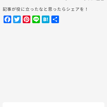
記事が役に立ったなと思ったらシェアを！
F
T
Pi
Li
H
共
a
w
nt
n
at
有
c
itt
er
e
e
e
er
e
n
b
st
a
o
o
k