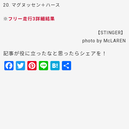
20. マグヌッセン＋ハース
※
フリー走行3詳細結果
【STINGER】
photo by McLAREN
記事が役に立ったなと思ったらシェアを！
F
T
Pi
Li
H
共
a
w
nt
n
at
有
c
itt
er
e
e
e
er
e
n
b
st
a
o
o