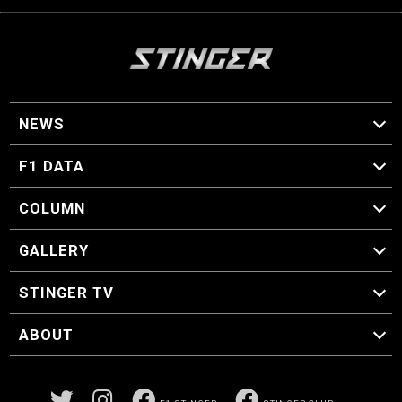
NEWS
F1 ニュース
F1 DATA
F1 日程
F1 データ
COLUMN
マイ・ワンダフル・サーキット
スクーデリア・一方通行
F1に燃え、ゴルフに泣く日々。
スティングくんの部屋
GALLERY
GALLERY
STINGER TV
STINGER TV
ABOUT
CONCEPT
運営事務局
プライバシーポリシー
お問い合わせ