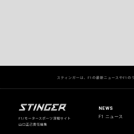
スティンガーは、F1の最新ニュースやF1
NEWS
F1 ニュース
F1/モータースポーツ深堀サイト
山口正己責任編集