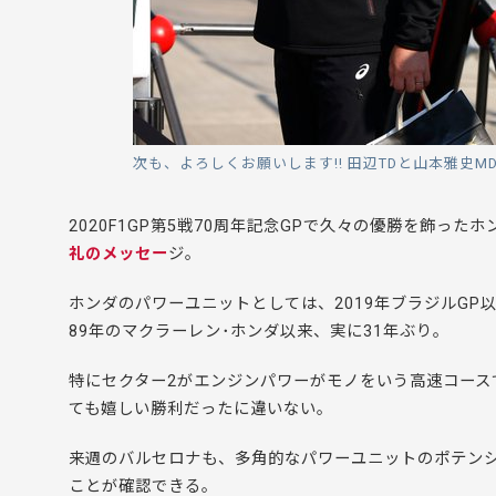
次も、よろしくお願いします!! 田辺TDと山本雅史M
2020F1GP第5戦70周年記念GPで久々の優勝を飾った
礼のメッセー
ジ。
ホンダのパワーユニットとしては、2019年ブラジルGP
89年のマクラーレン･ホンダ以来、実に31年ぶり。
特にセクター2がエンジンパワーがモノをいう高速コー
ても嬉しい勝利だったに違いない。
来週のバルセロナも、多角的なパワーユニットのポテン
ことが確認できる。