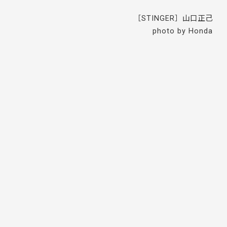
［STINGER］山口正己
photo by Honda