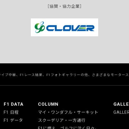
［協賛・協力企業］
のライブ中継、F1レース結果、F1フォトギャラリーの他、さまざまなモーター
F1 DATA
COLUMN
GALL
F1 日程
マイ・ワンダフル・サーキット
GALLE
F1 データ
スクーデリア・一方通行
F1に燃え、ゴルフに泣く日々。