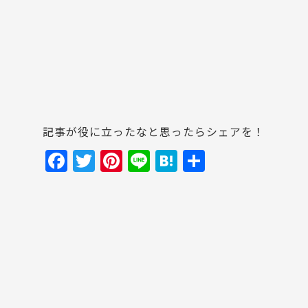
記事が役に立ったなと思ったらシェアを！
F
T
Pi
Li
H
共
a
w
nt
n
at
有
c
itt
er
e
e
e
er
e
n
b
st
a
o
o