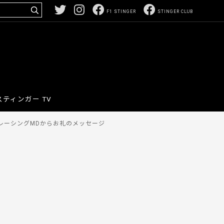
F1 STINGER
STINGER CLUB
スティンガー TV
レーシングMDからお礼のメッセージ