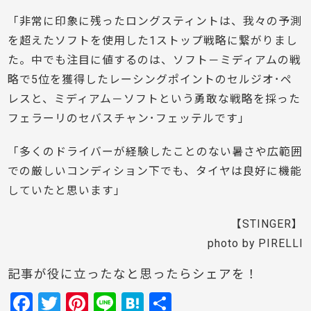
「非常に印象に残ったロングスティントは、我々の予測
を超えたソフトを使用した1ストップ戦略に繋がりまし
た。中でも注目に値するのは、ソフト－ミディアムの戦
略で5位を獲得したレーシングポイントのセルジオ･ペ
レスと、ミディアム－ソフトという勇敢な戦略を採った
フェラーリのセバスチャン･フェッテルです」
「多くのドライバーが経験したことのない暑さや広範囲
での厳しいコンディション下でも、タイヤは良好に機能
していたと思います」
【STINGER】
photo by PIRELLI
記事が役に立ったなと思ったらシェアを！
F
T
Pi
Li
H
共