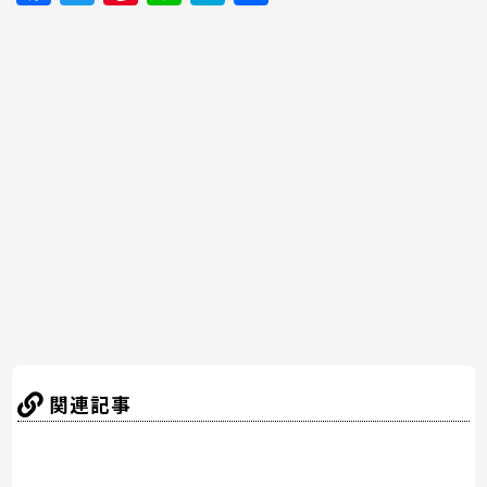
a
w
nt
n
at
有
c
itt
er
e
e
e
er
e
n
b
st
a
o
o
k
関連記事