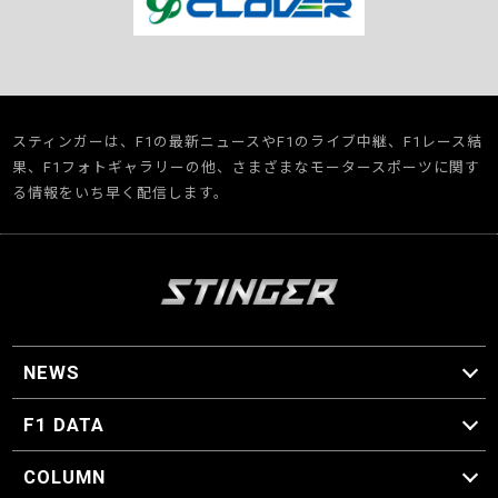
スティンガーは、F1の最新ニュースやF1のライブ中継、F1レース結
果、F1フォトギャラリーの他、さまざまなモータースポーツに関す
る情報をいち早く配信します。
NEWS
F1 ニュース
F1 DATA
F1 日程
F1 データ
COLUMN