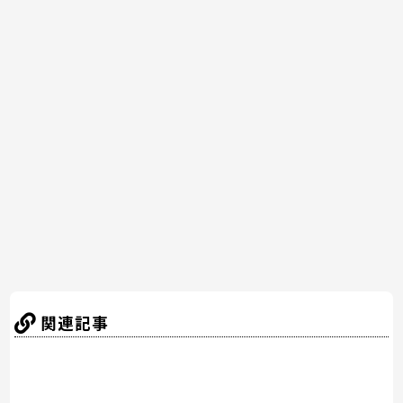
a
w
nt
n
at
有
c
itt
er
e
e
e
er
e
n
b
st
a
o
o
k
関連記事