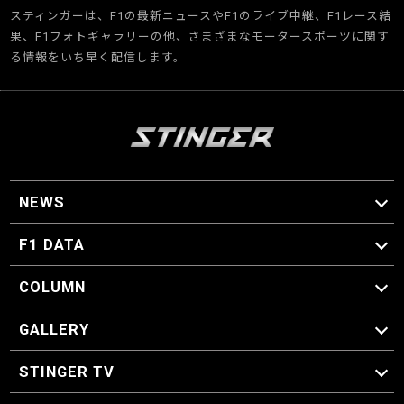
スティンガーは、F1の最新ニュースやF1のライブ中継、F1レース結
果、F1フォトギャラリーの他、さまざまなモータースポーツに関す
る情報をいち早く配信します。
NEWS
F1 ニュース
F1 DATA
F1 日程
F1 データ
COLUMN
マイ・ワンダフル・サーキット
スクーデリア・一方通行
F1に燃え、ゴルフに泣く日々。
スティングくんの部屋
GALLERY
GALLERY
STINGER TV