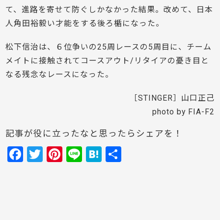
て、進路を寄せて防ぐしかなかった結果。改めて、日本
人角田裕毅い才能をする後ろ楯になった。
松下信治は、６位争いの25周レースの5周目に、チーム
メイトに接触されてコースアウト/リタイアの憂き目と
なる残念なレースになった。
［STINGER］山口正己
photo by FIA-F2
記事が役に立ったなと思ったらシェアを！
F
T
Pi
Li
H
共
a
w
nt
n
at
有
c
itt
er
e
e
e
er
e
n
b
st
a