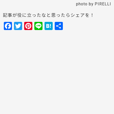
photo by PIRELLI
記事が役に立ったなと思ったらシェアを！
F
T
Pi
Li
H
共
a
w
nt
n
at
有
c
itt
er
e
e
e
er
e
n
b
st
a
o
o
k