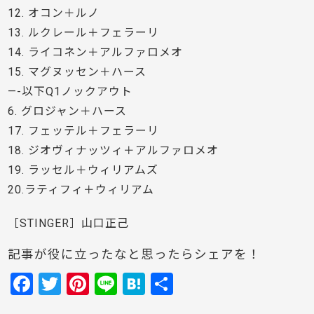
12. オコン＋ルノ
13. ルクレール＋フェラーリ
14. ライコネン＋アルファロメオ
15. マグヌッセン＋ハース
—-以下Q1ノックアウト
6. グロジャン＋ハース
17. フェッテル＋フェラーリ
18. ジオヴィナッツィ＋アルファロメオ
19. ラッセル＋ウィリアムズ
20.ラティフィ＋ウィリアム
［STINGER］山口正己
記事が役に立ったなと思ったらシェアを！
F
T
Pi
Li
H
共
a
w
nt
n
at
有