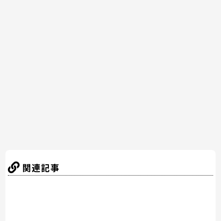
c
itt
er
e
e
e
er
e
n
b
st
a
o
o
k
関連記事