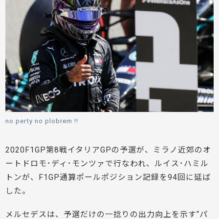
no perty no plobrem !!
2020F1GP第8戦イタリアGPの予選が、ミラノ近郊のオ
ートドロモ･ディ･モンツァで行なわれ、ルイス･ハミル
トンが、F1GP通算ポールポジション記録を94回に延ば
した。
メルセデスは、予選だけの一捻りの出力向上を示す“パ