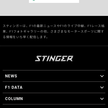
スティンガーは、F1の最新ニュースやF1のライブ中継、F1レース結
果、F1フォトギャラリーの他、さまざまなモータースポーツに関す
る情報をいち早く配信します。
NEWS
F1 ニュース
F1 DATA
F1 日程
F1 データ
COLUMN
マイ・ワンダフル・サーキット
スクーデリア・一方通行
F1に燃え、ゴルフに泣く日々。
スティングくんの部屋