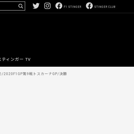
F1 STINGER
STINGER CLUB
スティンガー TV
2020F1GP第9戦トスカーナGP/決勝