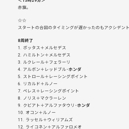
＜15時29分＞
赤旗。
☆☆
スタートの合図のタイミングが遅かったのもアクシデン
8周終了
1. ボッタス＋メルセデス
2. ハミルトン＋メルセデス
3. ルクレール＋フェラーリ
4. アルボン＋レッドブル･
ホンダ
5. ストロール＋レーシングポイント
6. リカルド＋ルノー
7. ペレス＋レーシングポイント
8. ノリス＋マクラーレン
9. クビアト＋アルファタウリ･
ホンダ
10. オコン＋ルノー
11. ラッセル＋ウィリアムズ
12. ライコネン＋アルファロメオ