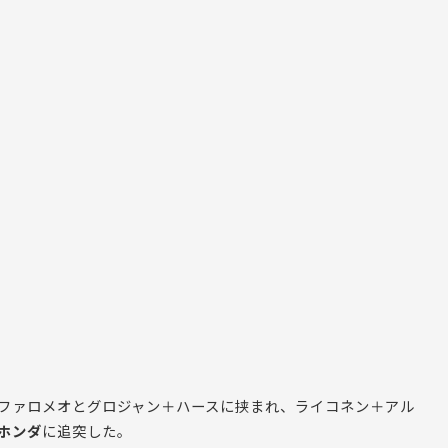
ファロメオとグロジャン＋ハースに挟まれ、ライコネン＋アル
ホンダ
に追突した。