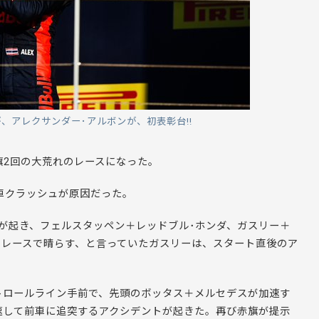
、アレクサンダー･アルボンが、初表彰台!!
旗2回の大荒れのレースになった。
車クラッシュが原因だった。
が起き、フェルスタッペン＋レッドブル･ホンダ、ガスリー＋
をレースで晴らす、と言っていたガスリーは、スタート直後のア
トロールライン手前で、先頭のボッタス＋メルセデスが加速す
速して前車に追突するアクシデントが起きた。再び赤旗が提示