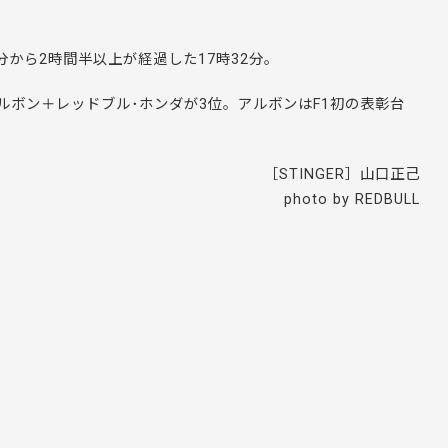
分から2時間半以上が経過した17時32分。
ルボン＋レッドブル･ホンダが3位。アルボンはF1初の表彰台
［STINGER］山口正己
photo by REDBULL