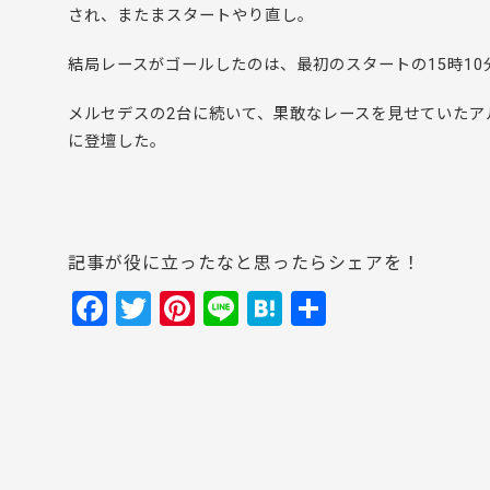
され、またまスタートやり直し。
結局レースがゴールしたのは、最初のスタートの15時10
メルセデスの2台に続いて、果敢なレースを見せていたア
に登壇した。
記事が役に立ったなと思ったらシェアを！
F
T
Pi
Li
H
共
a
w
nt
n
at
有
c
itt
er
e
e
e
er
e
n
b
st
a
o