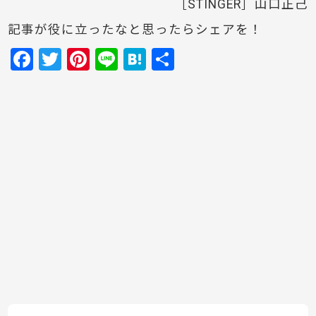
［STINGER］山口正己
記事が役に立ったなと思ったらシェアを！
F
T
Pi
Li
H
共
a
w
nt
n
at
有
c
itt
er
e
e
e
er
e
n
b
st
a
o
o
k