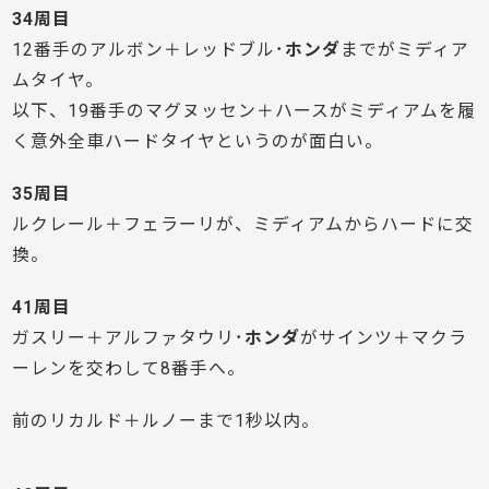
34周目
12番手のアルボン＋レッドブル･
ホンダ
までがミディア
ムタイヤ。
以下、19番手のマグヌッセン＋ハースがミディアムを履
く意外全車ハードタイヤというのが面白い。
35周目
ルクレール＋フェラーリが、ミディアムからハードに交
換。
41周目
ガスリー＋アルファタウリ･
ホンダ
がサインツ＋マクラ
ーレンを交わして8番手へ。
前のリカルド＋ルノーまで1秒以内。