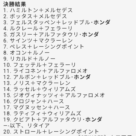
決勝結果
1. ハミルトン＋メルセデス
2. ボッタス＋メルセデス
3. フェルスタッペン＋レッドブル･
ホンダ
4. ルクレール＋フェラーリ
5. ガスリー＋アルファタウリ･
ホンダ
6. サインツ＋マクラーレン
7. ペレス＋レーシングポイント
8. オコン＋ルノー
9. リカルド＋ルノー
10. フェッテル＋フェラーリ
11. ライコネン＋アルファロメオ
12. アルボン＋レッドブル･
ホンダ
13. ノリス＋マクラーレン
14. ラッセル＋ウィリアムズ
15. ジオヴィナッツィ＋アルファロメオ
16. グロジャン＋ハース
17. マグヌッセン＋ハース
18. ラティフィ＋ウィリアムズ
19. クビアト＋アルファタウリ･
ホンダ
—-以下、リタイア
20. ストロール＋レーシングポイント