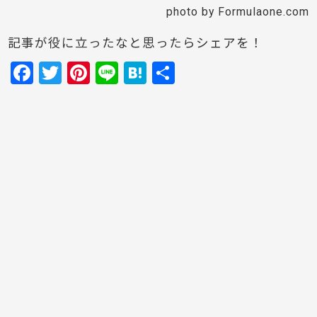
photo by Formulaone.com
記事が役に立ったなと思ったらシェアを！
F
T
Pi
Li
H
共
a
w
nt
n
at
有
c
itt
er
e
e
e
er
e
n
b
st
a
o
o
k