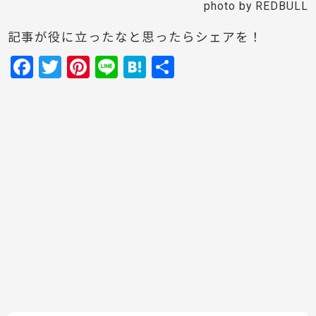
photo by REDBULL
記事が役に立ったなと思ったらシェアを！
F
T
Pi
Li
H
共
a
w
nt
n
at
有
c
itt
er
e
e
e
er
e
n
b
st
a
o
o
k