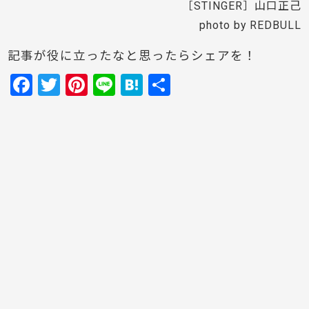
［STINGER］山口正己
photo by REDBULL
記事が役に立ったなと思ったらシェアを！
F
T
Pi
Li
H
共
a
w
nt
n
at
有
c
itt
er
e
e
e
er
e
n
b
st
a
o
o
k