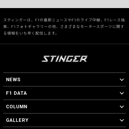
スティンガーは、F1の最新ニュースやF1のライブ中継、F1レース結
果、F1フォトギャラリーの他、さまざまなモータースポーツに関す
る情報をいち早く配信します。
NEWS
F1 ニュース
F1 DATA
F1 日程
F1 データ
COLUMN
マイ・ワンダフル・サーキット
スクーデリア・一方通行
F1に燃え、ゴルフに泣く日々。
スティングくんの部屋
GALLERY