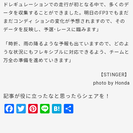
ドレギュレーションでの走行が初となる中で、多くのデ
ータを収集することができました。明日のFP3でもまだ
まだコンディ ションの変化が予想されますので、その
データを反映し、予選･レースに臨みます」
「時折、雨の降るような予報も出ていますので、どのよ
うな状況にもフレキシブルに対応できるよう、チームと
万全の準備を進めていきます」
【STINGER】
photo by Honda
記事が役に立ったなと思ったらシェアを！
F
T
Pi
Li
H
共
a
w
nt
n
at
有
c
itt
er
e
e