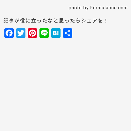
photo by Formulaone.com
記事が役に立ったなと思ったらシェアを！
F
T
Pi
Li
H
共
a
w
nt
n
at
有
c
itt
er
e
e
e
er
e
n
b
st
a
o
o
k