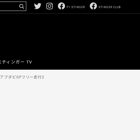
F1 STINGER
STINGER CLUB
スティンガー TV
戦アブダビGPフリー走行2