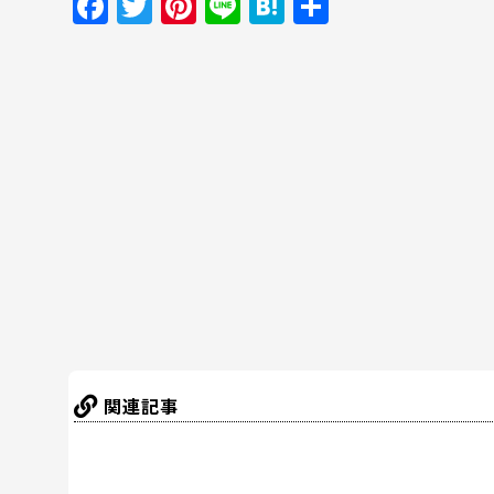
F
T
Pi
Li
H
共
a
w
nt
n
at
有
c
itt
er
e
e
e
er
e
n
b
st
a
o
o
k
関連記事