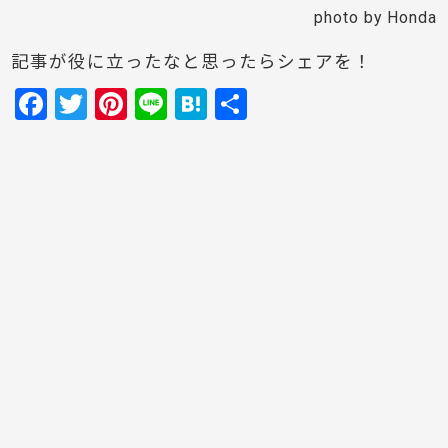
photo by Honda
記事が役に立ったなと思ったらシェアを！
F
T
Pi
Li
H
共
a
w
nt
n
at
有
c
itt
er
e
e
e
er
e
n
b
st
a
o
o
k