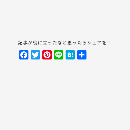
記事が役に立ったなと思ったらシェアを！
F
T
Pi
Li
H
共
a
w
nt
n
at
有
c
itt
er
e
e
e
er
e
n
b
st
a
o
o
k