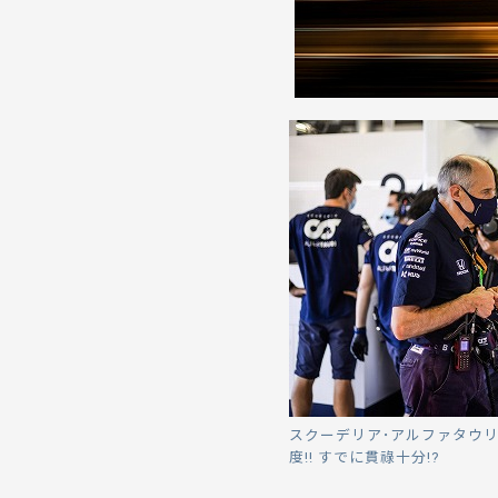
スクーデリア･アルファタウ
度!! すでに貫祿十分!?