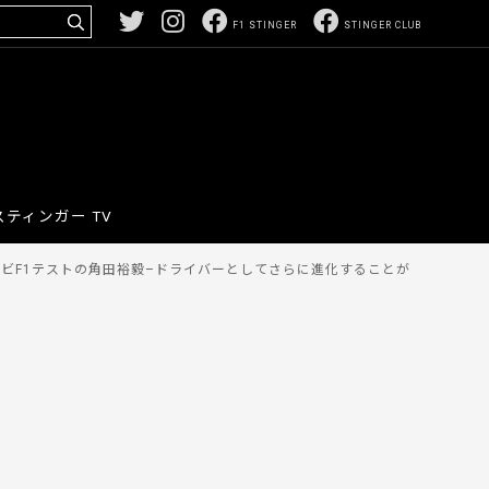
F1 STINGER
STINGER CLUB
スティンガー TV
ビF1テストの角田裕毅–ドライバーとしてさらに進化することが