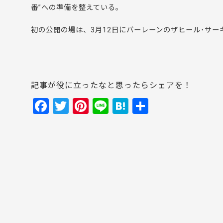
番”への準備を整えている。
初の公開の場は、3月12日にバーレーンのザヒール･サ
記事が役に立ったなと思ったらシェアを！
F
T
Pi
Li
H
共
a
w
nt
n
at
有
c
itt
er
e
e
e
er
e
n
b
st
a
o
o
k