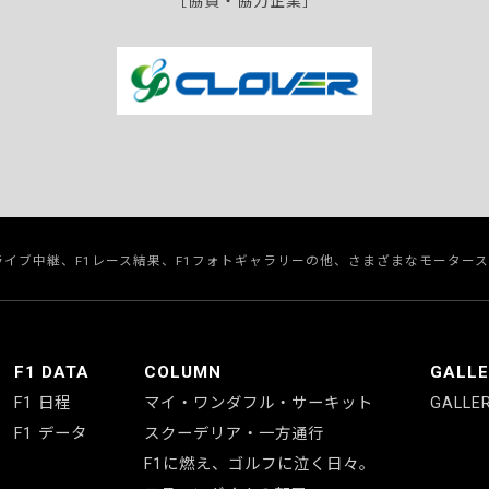
［協賛・協力企業］
のライブ中継、F1レース結果、F1フォトギャラリーの他、さまざまなモーター
F1 DATA
COLUMN
GALL
F1 日程
マイ・ワンダフル・サーキット
GALLE
F1 データ
スクーデリア・一方通行
F1に燃え、ゴルフに泣く日々。