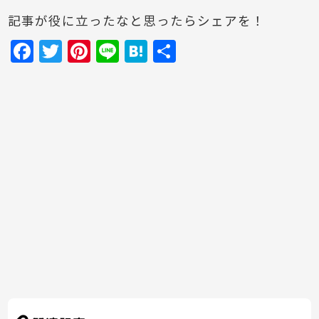
記事が役に立ったなと思ったらシェアを！
F
T
Pi
Li
H
共
a
w
nt
n
at
有
c
itt
er
e
e
e
er
e
n
b
st
a
o
o
k