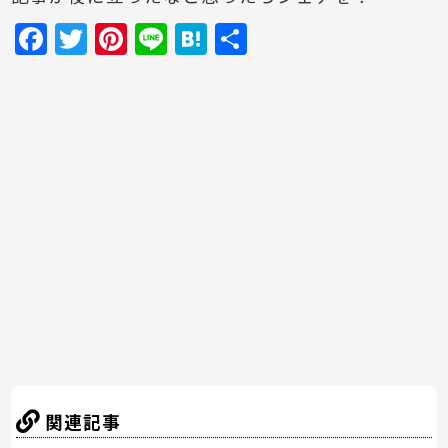
F
T
Pi
Li
H
共
a
w
nt
n
at
有
c
itt
er
e
e
e
er
e
n
b
st
a
o
o
k
関連記事