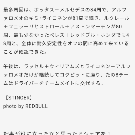
最多周回は、ボッタス＋メルセデスの84周で、アルフ
ァロメオのキミ･ライコネンが81周で続き、ルクレール
＋フェラーリとストロール＋アストンマーチンが80
周、最も少なかったペレス＋レッドブル・ホンダでも4
8周と、全体に耐久安定性をオフの間に高めて来ている
ことが確認できた。
午後は、ラッセル＋ウィリアムズとライコネン＋アルフ
ァロメオだけが継続してコクピットに座り、たの8チー
ムはドライバーをチームメイトに交代する。
【STINGER】
photo by REDBULL
記事が役に立ったなと思ったらシェアを！