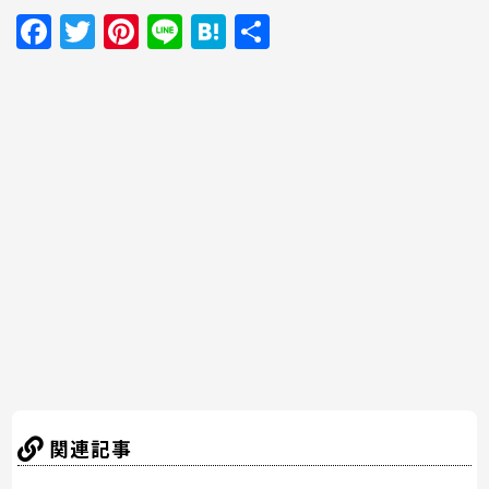
F
T
Pi
Li
H
共
a
w
nt
n
at
有
c
itt
er
e
e
e
er
e
n
b
st
a
o
o
k
関連記事