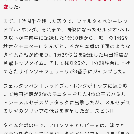
変
した。
まず、1時間半を残した辺りで、フェルタッペン＋レッ
ドブル･ホンダ、それまで、同僚になったセルジオ･ペレ
ス以下が午前中に記録した1分30秒から、唯一の1分29
秒台をモニターに刻んだところから本番の予選のような
タイム合戦が始まり、1分29秒台を記録した角田裕毅が
勇躍トップタイム。そして残り25分、1分29秒台に上げ
てきたサインツ＋フェラーリが3番手にジャンプした。
フェルタッペン＋レッドブル･ホンダがトップに返り咲
いて角田裕毅が2位のモニターを見た4位の王者ハミル
トン＋メルセデスがアタックに出撃したが、メルセデス
のリヤのグリップの低さを露呈したか、スピン!!
タイム合戦の中で、アロンソ＋アルピーヌは、淡々とロ
グランを消化しているが、タイヤはソフト。さまざまな